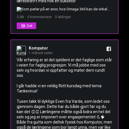
lærebedrift med nok en suksess!
3
likt
0
kommentarer
0
delinger
Del
Komputor
1 måned siden
Vår erfaring er at det sjeldent er det faglige som står 
i veien for faglig progresjon. Vi må jobbe med oss 
selv og hvordan vi oppfatter og møter dem rundt 
oss. 

I går hadde vi en veldig flott kursdag med tema: 
Tankevirus! 

Tusen takk til dyktige Even fra Varde, som ledet oss 
gjennom dagen. Dette har du både gjort før og du 
kan det 👏👏 Lærlingene måtte også bidra en hel del 
selv og jeg er imponert over engasjementet 💪🧠 
Både fra gutta som deltok fysisk hos Komputor, men 
også de lærlingene som bor langt unna, men var like 