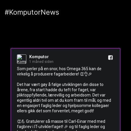
#KomputorNews
Komputor
1 måned siden
Som perler på en snor, hos Omega 365 kan de 
virkelig å produsere fagarbeidere! 👏👌🎉

Det har vært gøy å følge utviklingen din disse to 
årene, fra start hadde du teft for faget, var 
pliktoppfyllende, lærevillig og arbeidsom. Det var 
egentlig aldri tvil om at du kom fram til mål, og med 
en engasjert faglig leder og hjelpsomme kollegaer 
ellers gikk det som forventet, meget godt! 

👏💪 Gratulerer så masse til Carl-Einar med med 
fagbrev i IT-utviklerfaget! 🎉 og til faglig leder og 