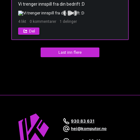
Vi trenger innspill fra din bedrift :D
4
likt
0
kommentarer
1
delinger
Del
Last inn flere
930 83 631
hei@komputor.no