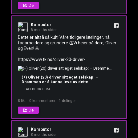
Del
Komputor
8 months siden
Dette er altså så kult! Våre tidligere lærlinger, nå 
fagarbeidere og gründere 👏Vi heier på dere, Oliver 
og Even! 💪

https://www.tk.no/oliver-20-driver-...
(+) Oliver (20) driver sitt eget selskap: –
Drømmen er å kunne leve av dette
L.FACEBOOK.COM
8
likt
0
kommentarer
1
delinger
Del
Komputor
8 months siden