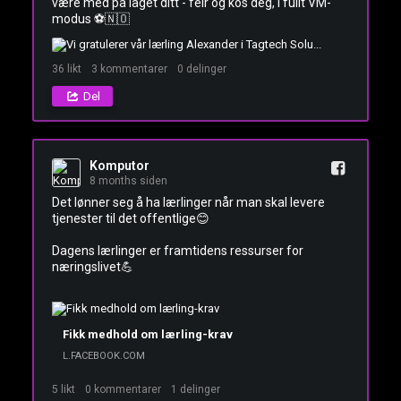
være med på laget ditt - feir og kos deg, i fullt VM-
modus ⚽️🇳🇴
36
likt
3
kommentarer
0
delinger
Del
Komputor
8 months siden
Det lønner seg å ha lærlinger når man skal levere 
tjenester til det offentlige😊

Dagens lærlinger er framtidens ressurser for 
næringslivet💪

Fikk medhold om lærling-krav
L.FACEBOOK.COM
5
likt
0
kommentarer
1
delinger