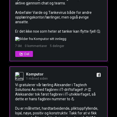
aktive gjennom chat og teams. 

Anbefaler Varde og Tankevirus både for andre 
opplæringskontor/lærlinger, men også øvrige 
ansatte. 

Er det ikke noe som heter at tanker kan flytte fjell 🤔
7
likt
0
kommentarer
5
delinger
Del
Komputor
1 måned siden
Vi gratulerer vår lærling Alexander i Tagtech 
Solutions As med fagbrev i IT-driftsfaget! 🎉👏 
Aleksander tok først fagbrev i IT-utviklerfaget, så 
dette er hans fagbrev nummer to 💪 

Du er målrettet, hardtarbeidende, pliktoppfyllende, 
lojal, nøye, positiv og konstruktiv. Takk for at vi fikk 